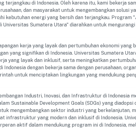
g terjangkau di Indonesia. Oleh karena itu, kami bekerja s
 kerja sama dengan pemerintah, LSM, dan komunitas lokal
erusahaan, dan masyarakat untuk mengembangkan solusi ya
 solusi inovatif dan berkelanjutan dalam memenuhi kebutu
i kebutuhan energi yang bersih dan terjangkau. Program "
donesia. Mari bergandengan tangan menuju masa depan yang 
di Universitas Sumatera Utara" diarahkan untuk mengurang
ah air bersih dan sanitasi di Indonesia.
rhadap sumber energi konvensional dan beralih ke sumber e
n ramah lingkungan. Kami berkomitmen untuk mengimplemen
apangan kerja yang layak dan pertumbuhan ekonomi yang b
an, seperti panel surya, energi panas bumi, dan teknologi ef
gan yang signifikan di Indonesia. Universitas Sumatera U
am ini, kami juga menyelenggarakan kampanye
rja yang layak dan inklusif, serta meningkatkan pertumbu
ng manfaat penggunaan energi bersih dan cara mengadopsi
di Indonesia dengan bekerja sama dengan perusahaan, orga
ami berusaha untuk melibatkan mahasiswa dan staf universi
merintah untuk menciptakan lingkungan yang mendukung p
terbarukan, serta menyediakan pelatihan dan kesempatan u
 memberikan akses yang adil terhadap kesempatan kerja. Oleh karena itu
f yang berfokus pada penghematan energi.
matera Utara selalu hadir dengan menyediakan pelatihan, s
bangan Industri, Inovasi, dan Infrastruktur di Indonesia 
keterampilan bagi mahasiswa dan masyarakat umum. Ser
alam Sustainable Development Goals (SDGs) yang diadopsi
koneksi antara pencari kerja dan peluang pekerjaan yang ber
untuk mengembangkan sektor industri yang berkelanjutan, m
ecil dan menengah dalam pertumbuhan mereka. Mari bersama-sama
 infrastruktur yang modern dan inklusif di Indonesia. Uni
asa depan yang lebih baik melalui pekerjaan layak dan pe
rperan aktif dalam mendukung program ini di Indonesia, mel
 Kunjungi laman SDGs Universitas Sumatera Utara sekarang
ri, lembaga pemerintah, dan masyarakat. USU memberikan p
ih lanjut tentang program Decent Work and Economic Growt