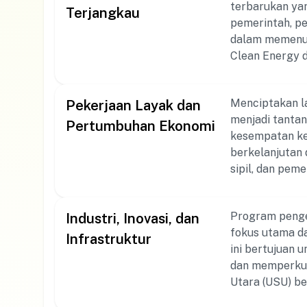
terbarukan yan
melangsungkan
Terjangkau
pemerintah, p
mengembangkan
dalam memenuh
sanitasi di In
Clean Energy 
mengatasi masal
universitas te
terjangkau da
Menciptakan l
Pekerjaan Layak dan
energi terbaruk
menjadi tantan
gedung-gedung kampus kami. Melalui progr
Pertumbuhan Ekonomi
kesempatan ke
edukasi tenta
berkelanjutan 
sehari-hari. K
sipil, dan pe
proyek energi 
yang inklusif dan
dalam inisiati
Universitas Su
Program pengem
Industri, Inovasi, dan
pengembangan 
fokus utama d
memfasilitasi 
Infrastruktur
ini bertujuan 
mendukung usaha k
dan memperkuat
menciptakan m
Utara (USU) be
di Indonesia.
dengan indust
informasi leb