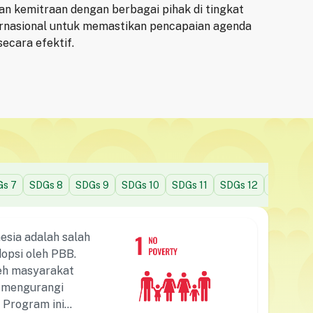
dan kemitraan dengan berbagai pihak di tingkat
nternasional untuk memastikan pencapaian agenda
ecara efektif.
Gs
7
SDGs
8
SDGs
9
SDGs
10
SDGs
11
SDGs
12
SDGs
13
esia adalah salah
opsi oleh PBB.
leh masyarakat
k mengurangi
 Program ini