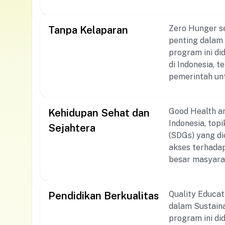
bertujuan untu
semua orang te
Zero Hunger s
Tanpa Kelaparan
ekonomi yang a
penting dalam 
pemerintah, or
program ini di
pemberdayaan 
di Indonesia, 
pendidikan, ke
pemerintah unt
ini. Universi
mengalami kek
Kemiskinan di 
mengakhiri kel
berkelanjutan.
Good Health an
Kehidupan Sehat dan
berkelanjutan 
Indonesia, top
lembaga swaday
Sejahtera
(SDGs) yang di
meningkatkan 
akses terhadap
meningkatkan 
besar masyarak
bagi kelompok 
prevalensi pen
program Zero H
kesehatan masi
pertanian, pe
Quality Educat
Pendidikan Berkualitas
kesehatan mas
ketersediaan d
dalam Sustaina
terhadap laya
program ini di
mendukung pro