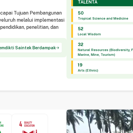
TALENTA
ncapai Tujuan Pembangunan
50
Tropical Science and Medicine
yeluruh melalui implementasi
endidikan, penelitian, dan
52
Local Wisdom
32
emdikti Saintek Berdampak
Natural Resources (Biodiversity, 
Marine, Mine, Tourism)
19
Arts (Ethnic)