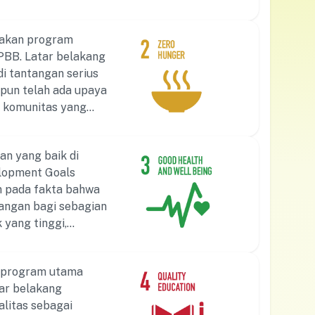
an memastikan akses
layak, dan peluang
pakan program
ratif dari
PBB. Latar belakang
-program
i tantangan serius
terhadap
pun telah ada upaya
ya mencapai tujuan
n komunitas yang
penanganan tingkat
kan untuk
endidikan yang
gizi, dan
n yang baik di
 pemerintah,
elopment Goals
rtujuan untuk
n pada fakta bahwa
ng berkelanjutan,
angan bagi sebagian
terhadap pangan
 yang tinggi,
dalam mendukung
 akses pelayanan
i di bidang
eningkatkan
kat dalam mencapai
tu program utama
s yang adil
ar belakang
rkomitmen untuk
alitas sebagai
ta rohani di