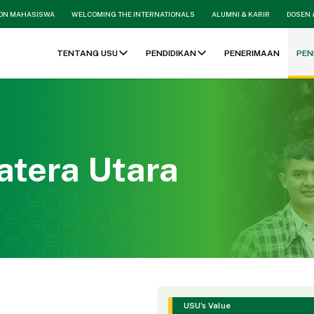
ON MAHASISWA
WELCOMING THE INTERNATIONALS
ALUMNI & KARIR
DOSEN 
TENTANG USU
PENDIDIKAN
PENERIMAAN
PEN
atera Utara
USU's Value