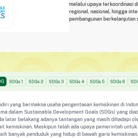
melalui upaya terkoordinasi 
regional, nasional, hingga i
pembangunan berkelanjutan s
DG
SDGs
1
SDGs
2
SDGs
3
SDGs
4
SDGs
5
SDGs
6
SD
diri yang bermakna usaha pengentasan kemiskinan di Indon
ama dalam Sustainable Development Goals (SDGs) yang diad
da latar belakang adanya tantangan yang masih dihadapi o
ait kemiskinan. Meskipun telah ada upaya pemerintah untu
sih banyak penduduk yang hidup di bawah garis kemiskinan.