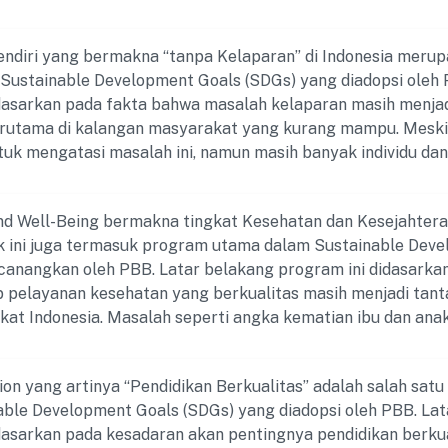
k mengakhiri kemiskinan secara menyeluruh di Indonesia d
rhadap sumber daya dasar, layanan publik, pekerjaan yang 
endiri yang bermakna “tanpa Kelaparan” di Indonesia meru
dil. Untuk mencapai tujuan ini, perlu dilakukan upaya kolabo
Sustainable Development Goals (SDGs) yang diadopsi oleh 
ganisasi masyarakat, sektor swasta, dan individu. Program
dasarkan pada fakta bahwa masalah kelaparan masih menjad
ekonomi, pengentasan kemiskinan, dan peningkatan akses 
terutama di kalangan masyarakat yang kurang mampu. Meski
sehatan, dan layanan sosial menjadi fokus utama dalam upa
uk mengatasi masalah ini, namun masih banyak individu da
tas Sumatera Utara berkomitmen untuk mendukung program 
urangan pangan dan gizi yang memadai. Program ini dituju
Indonesia melalui penelitian, pengabdian masyarakat, dan p
aparan dan memastikan akses pangan yang cukup, aman, ber
d Well-Being bermakna tingkat Kesehatan dan Kesejahteraa
bagi seluruh penduduk Indonesia. Melalui kerja sama antara
ik ini juga termasuk program utama dalam Sustainable Dev
a masyarakat, sektor swasta, dan individu, program ini be
canangkan oleh PBB. Latar belakang program ini didasarka
produktivitas pertanian, mengembangkan sistem pangan ya
 pelayanan kesehatan yang berkualitas masih menjadi tant
ketahanan pangan, dan memberikan akses yang lebih baik 
at Indonesia. Masalah seperti angka kematian ibu dan anak
rentan. Universitas Sumatera Utara turut berperan aktif 
yakit menular dan tidak menular, serta ketimpangan dalam
unger di Indonesia dengan melakukan penelitian dan inovas
h menjadi perhatian serius. Program ini bertujuan untuk m
ngembangan teknologi pangan, dan pemberdayaan masyara
ion yang artinya “Pendidikan Berkualitas” adalah salah sa
yarakat Indonesia secara keseluruhan dan memastikan akse
an akses pangan yang berkualitas.
ble Development Goals (SDGs) yang diadopsi oleh PBB. Lat
nan kesehatan berkualitas. Universitas Sumatera Utara be
dasarkan pada kesadaran akan pentingnya pendidikan berku
gram peningkatan Kesehatan dan Kesejahteraan jasmani ser