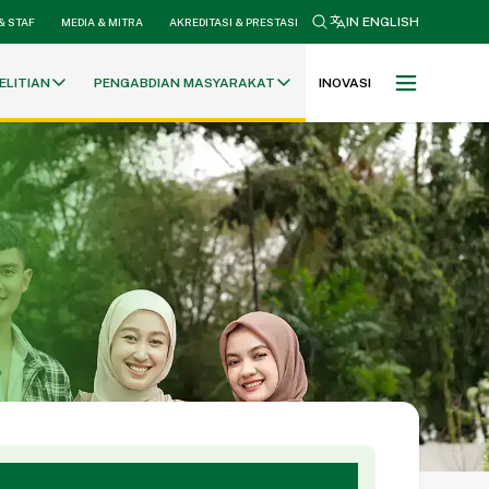
search
IN ENGLISH
& STAF
MEDIA & MITRA
AKREDITASI & PRESTASI
ELITIAN
PENGABDIAN MASYARAKAT
INOVASI