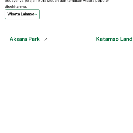
budayanya. jelajahi kota Medan dan temukan wisata populer
disekitarnya.
Wisata Lainnya
Aksara Park
Katamso Land