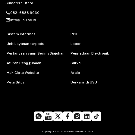
Sumatera Utara
call
0821 6888 9060
mail_outline
info@usu.ac.id
Sistem Informasi
PPID
Unit Layanan terpadu
Lapor
Pertanyaan yang Sering Diajukan
Pengadaan Elektronik
Aturan Penggunaan
Survei
Hak Cipta Website
Arsip
Peta Situs
Berkarir di USU
Copyright 2026 - Universitas Sumatera Utara