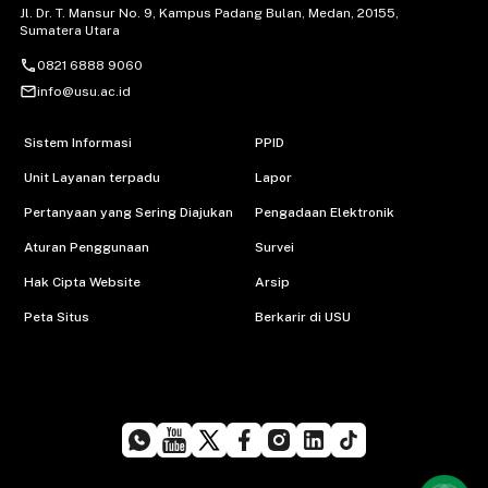
Jl. Dr. T. Mansur No. 9, Kampus Padang Bulan, Medan, 20155,
Sumatera Utara
call
0821 6888 9060
mail_outline
info@usu.ac.id
Sistem Informasi
PPID
Unit Layanan terpadu
Lapor
Pertanyaan yang Sering Diajukan
Pengadaan Elektronik
Aturan Penggunaan
Survei
Hak Cipta Website
Arsip
Peta Situs
Berkarir di USU