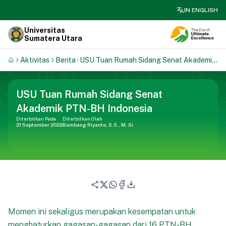
search
IN ENGLISH
Universitas
Sumatera Utara
Aktivitas
Berita
USU Tuan Rumah Sidang Senat Akademik
PTN-BH Indonesia
USU Tuan Rumah Sidang Senat
Akademik PTN-BH Indonesia
Diterbitkan Pada
Diterbitkan Oleh
21 September 2022
Bambang Riyanto, S.S., M. Si
Momen ini sekaligus merupakan kesempatan untuk
menghaturkan gagasan-gagasan dari 16 PTN-BH