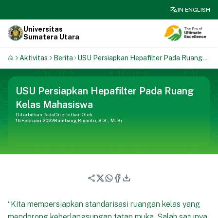
search
IN ENGLISH
Universitas
Sumatera Utara
Aktivitas
Berita
USU Persiapkan Hepafilter Pada Ruang
Kelas Mahasiswa
USU Persiapkan Hepafilter Pada Ruang
Kelas Mahasiswa
Diterbitkan Pada
Diterbitkan Oleh
16 Februari 2022
Bambang Riyanto, S.S., M. Si
“Kita mempersiapkan standarisasi ruangan kelas yang
mendorong keberlangsungan tatap muka. Salah satunya