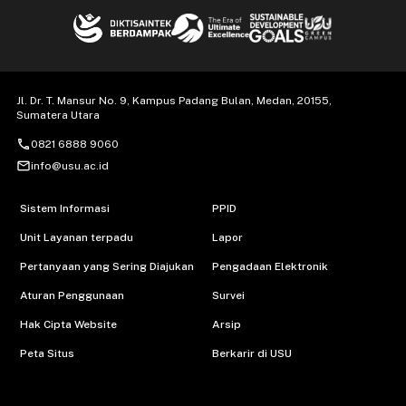
Jl. Dr. T. Mansur No. 9, Kampus Padang Bulan, Medan, 20155,
Sumatera Utara
call
0821 6888 9060
mail_outline
info@usu.ac.id
Sistem Informasi
PPID
Unit Layanan terpadu
Lapor
Pertanyaan yang Sering Diajukan
Pengadaan Elektronik
Aturan Penggunaan
Survei
Hak Cipta Website
Arsip
Peta Situs
Berkarir di USU