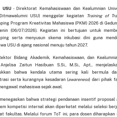
 USU
- Direktorat Kemahasiswaan dan Kealumnian Univ
(Ditmawalumni USU) menggelar kegiatan
Training of Tra
ing Program Kreativitas Mahasiswa (PKM) 2026 di Gedun
enin (06/07/2026). Kegiatan ini bertujuan untuk memb
ping serta menyusun skema inkubasi dini guna mendo
wa USU di ajang nasional menuju tahun 2027.
Rektor Bidang Akademik, Kemahasiswaan, dan Kealumnia
njelisa Zaitun Hasibuan S.Si., M.Si., Apt., menjelask
ukkan bahwa kendala utama sering kali bermula dari 
trasi serta kurangnya kesadaran (
awareness
) dari pihak 
engawal mahasiswa sejak awal.
 menegaskan bahwa strategi pendanaan insentif proposal 
tem kompetisi internal akan diperketat melalui seleksi ber
kat fakultas. Melalui forum ToT ini, para dosen diharapka