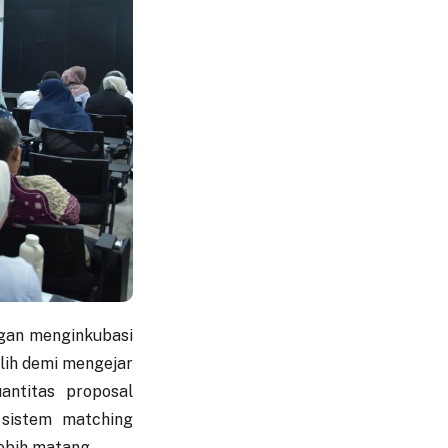
ngan menginkubasi
lih demi mengejar
antitas proposal
 sistem matching
ebih matang.