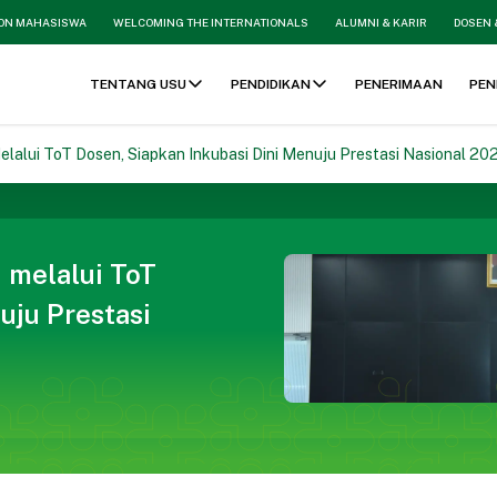
ON MAHASISWA
WELCOMING THE INTERNATIONALS
ALUMNI & KARIR
DOSEN 
TENTANG USU
PENDIDIKAN
PENERIMAAN
PEN
lui ToT Dosen, Siapkan Inkubasi Dini Menuju Prestasi Nasional 20
melalui ToT
uju Prestasi