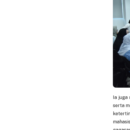
Ia juga
serta m
keterti
mahasi
gagasan