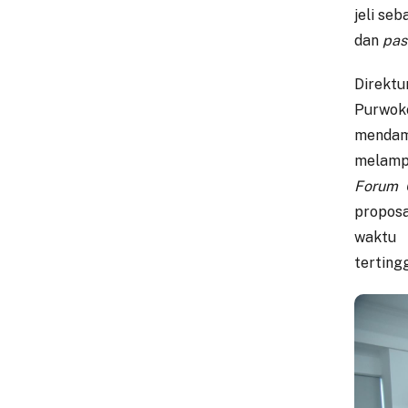
jeli se
dan
pas
Direktu
Purwok
mendamp
melampa
Forum 
proposa
waktu 
tertingg