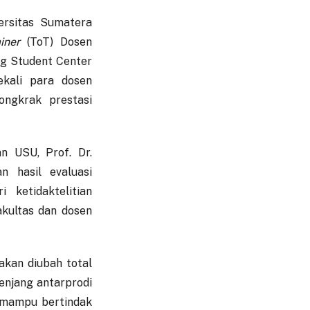
ersitas Sumatera
iner
(ToT) Dosen
g Student Center
ekali para dosen
ngkrak prestasi
n USU, Prof. Dr.
an hasil evaluasi
ketidaktelitian
fakultas dan dosen
akan diubah total
jenjang antarprodi
n mampu bertindak