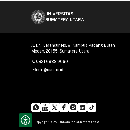
UNIVERSITAS
SUMATERA UTARA
Jl. Dr. T. Mansur No. 9, Kampus Padang Bulan,
Medan, 20155, Sumatera Utara
call
0821 6888 9060
mail_outline
info@usu.ac.id
Copyright 2026 - Universitas Sumatera Utara