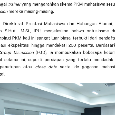
bagai
trainer
yang mengarahkan skema PKM mahasiswa sesua
sion
mereka masing-masing.
r Direktorat Prestasi Mahasiswa dan Hubungan Alumni, P
o S.Hut., M.Si., IPU, menjelaskan bahwa antusiasme 
ingi PKM kali ini sangat luar biasa, terbukti dari pendaf
ui ekspektasi hingga mendekati 200 peserta. Berdasark
Group Discussion
(FGD), ia membukakan beberapa kelem
l selama ini, seperti persiapan yang terlalu mendadak
penutupan atau
close date
serta ide gagasan mahas
al.