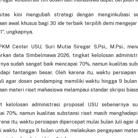
rsitas kini mengubah strategi dengan menginkubasi s
an awal khusus bagi 30 ide terbaik terpilih demi mengejar
 1", ungkapnya.
PKM Center USU, Suri Mutia Siregar S.Psi., M.Psi., m
rkan data Simbelmawa 2026, tingkat kelolosan administ
nya sudah sangat baik mencapai 70%, namun kualitas subs
api tantangan besar. Oleh karena itu, waktu persiapan
uli agar dosen pendamping memiliki waktu hingga 9 bula
an materi riset mahasiswa melampaui standar skripsi biasa
at kelolosan administrasi proposal USU sebenarnya s
i 70%, namun kualitas substansi riset masih menghadapi
rena itu, waktu persiapan dipercepat mulai bulan Juli aga
i waktu hingga 9 bulan untuk melakukan pengayaan mater