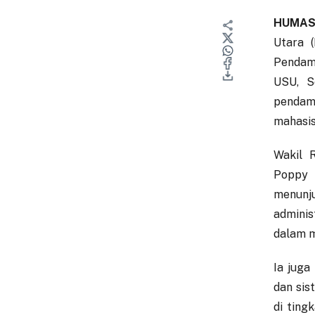
HUMAS
Utara 
Pendamp
USU, S
pendam
mahasis
Wakil 
Poppy A
menunj
adminis
dalam m
Ia juga
dan sis
di ting