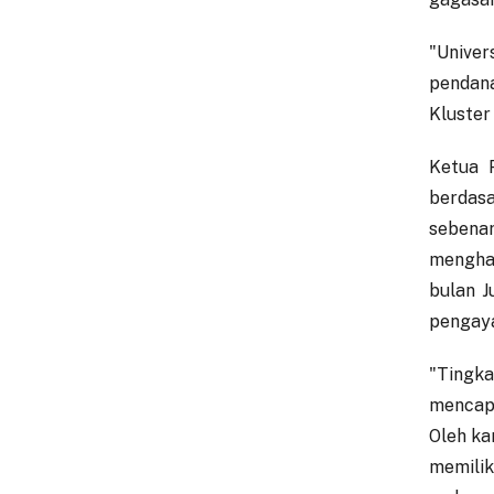
"Unive
pendana
Kluster
Ketua 
berdasa
sebenar
menghad
bulan J
pengaya
"Tingk
mencapa
Oleh ka
memilik