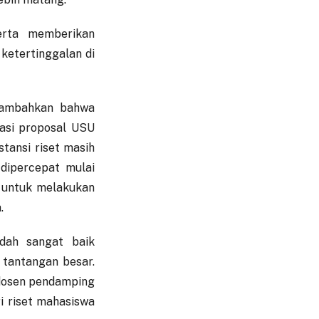
erta memberikan
 ketertinggalan di
enambahkan bahwa
rasi proposal USU
tansi riset masih
 dipercepat mulai
n untuk melakukan
.
udah sangat baik
 tantangan besar.
r dosen pendamping
i riset mahasiswa