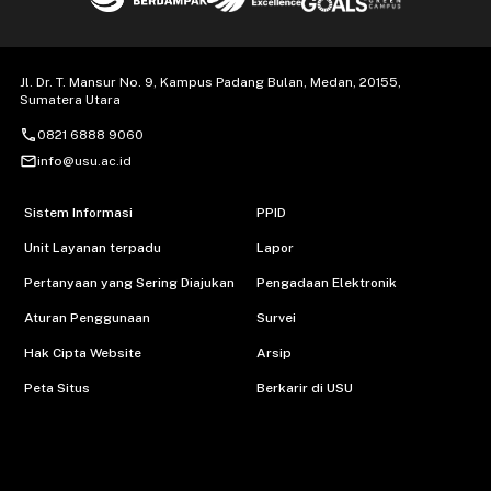
Jl. Dr. T. Mansur No. 9, Kampus Padang Bulan, Medan, 20155,
Sumatera Utara
call
0821 6888 9060
mail_outline
info@usu.ac.id
Sistem Informasi
PPID
Unit Layanan terpadu
Lapor
Pertanyaan yang Sering Diajukan
Pengadaan Elektronik
Aturan Penggunaan
Survei
Hak Cipta Website
Arsip
Peta Situs
Berkarir di USU