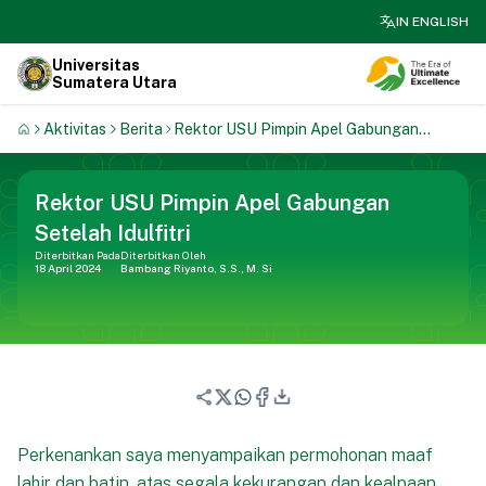
search
IN ENGLISH
Universitas
Sumatera Utara
Aktivitas
Berita
Rektor USU Pimpin Apel Gabungan
Setelah Idulfitri
Rektor USU Pimpin Apel Gabungan
Setelah Idulfitri
Diterbitkan Pada
Diterbitkan Oleh
18 April 2024
Bambang Riyanto, S.S., M. Si
Perkenankan saya menyampaikan permohonan maaf
lahir dan batin, atas segala kekurangan dan kealpaan