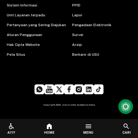
Sistem Informasi
PPID
Unit Layanan terpadu
Lapor
Pertanyaan yang Sering Diajukan
Pengadaan Elektronik
Aturan Penggunaan
Survei
Hak Cipta Website
Arsip
Peta Situs
Berkarir di USU
Copyright 2026 - Universitas Sumatera Utara
menu
search
A11Y
HOME
MENU
CARI