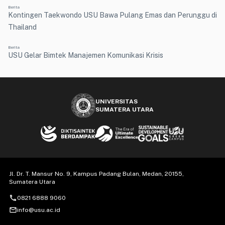
Berita
Kontingen Taekwondo USU Bawa Pulang Emas dan Perunggu di
Thailand
Berita
USU Gelar Bimtek Manajemen Komunikasi Krisis
UNIVERSITAS
SUMATERA UTARA
Jl. Dr. T. Mansur No. 9, Kampus Padang Bulan, Medan, 20155,
Sumatera Utara
call
0821 6888 9060
mail_outline
info@usu.ac.id