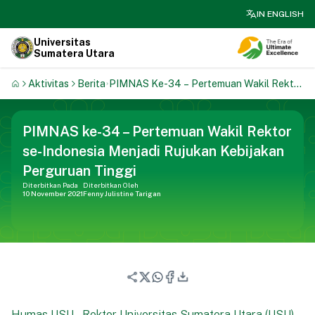
search
IN ENGLISH
Universitas
Sumatera Utara
Aktivitas
Berita
PIMNAS Ke-34 – Pertemuan Wakil Rektor
Se-Indonesia Menjadi Rujukan Kebijakan
Perguruan Tinggi
PIMNAS ke-34 – Pertemuan Wakil Rektor
se-Indonesia Menjadi Rujukan Kebijakan
Perguruan Tinggi
Diterbitkan Pada
Diterbitkan Oleh
10 November 2021
Fenny Julistine Tarigan
Humas USU – Rektor Universitas Sumatera Utara (USU),