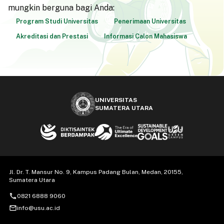
mungkin berguna bagi Anda:
Program Studi Universitas
Penerimaan Universitas
Akreditasi dan Prestasi
Informasi Calon Mahasiswa
UNIVERSITAS
SUMATERA UTARA
Jl. Dr. T. Mansur No. 9, Kampus Padang Bulan, Medan, 20155,
Sumatera Utara
call
0821 6888 9060
mail_outline
info@usu.ac.id