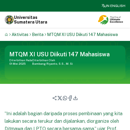
search
IN ENGLISH
Universitas
Sumatera Utara
Aktivitas
Berita
MTQM XI USU Diikuti 147 Mahasiswa
MTQM XI USU Diikuti 147 Mahasiswa
Diterbitkan Pada
Diterbitkan Oleh
01 Mei 2025
Bambang Riyanto, S.S., M. Si
”Ini adalah bagian daripada proses pembinaan yang kita
lakukan secara terukur dan dijalankan, diorganize oleh
Ditmawa dan LPTQ secara bersama-sama,” ujar Prof.