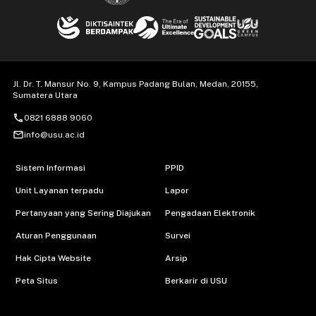
Jl. Dr. T. Mansur No. 9, Kampus Padang Bulan, Medan, 20155,
Sumatera Utara
call
0821 6888 9060
mail_outline
info@usu.ac.id
Sistem Informasi
PPID
Unit Layanan terpadu
Lapor
Pertanyaan yang Sering Diajukan
Pengadaan Elektronik
Aturan Penggunaan
Survei
Hak Cipta Website
Arsip
Peta Situs
Berkarir di USU