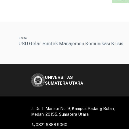
Berita
USU Gelar Bimtek Manajemen Komunikasi Krisis
UNIVERSITAS
SUMATERA UTARA
Jl. Dr. T. Mansur No. 9, Kampus Padang Bulan,
Medan, 20155, Sumatera Utara
call
0821 6888 9060