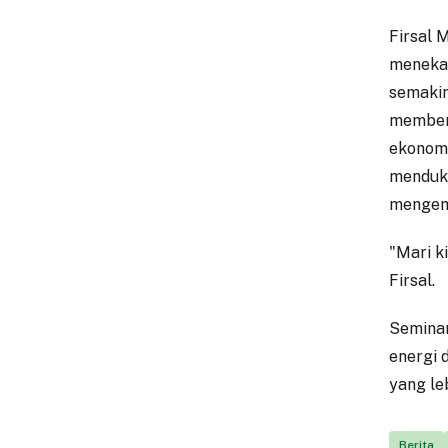
Firsal 
meneka
semakin
member
ekonom
menduku
mengemb
"Mari k
Firsal.
Seminar
energi 
yang le
Berita