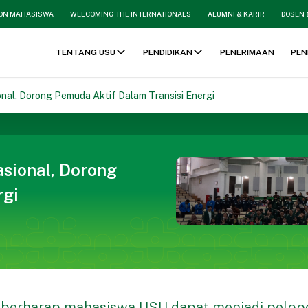
ON MAHASISWA
WELCOMING THE INTERNATIONALS
ALUMNI & KARIR
DOSEN 
TENTANG USU
PENDIDIKAN
PENERIMAAN
PEN
al, Dorong Pemuda Aktif Dalam Transisi Energi
sional, Dorong
rgi
 berharap mahasiswa USU dapat menjadi pelop