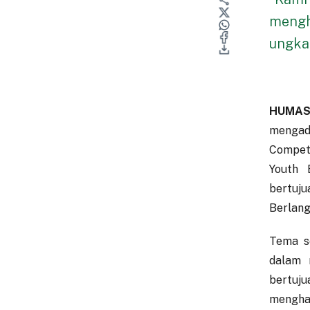
mengha
ungka
HUMAS
mengad
Competi
Youth 
bertuju
Berlang
Tema s
dalam 
bertuj
menghas