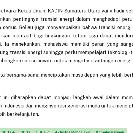
Mutyara, Ketua Umum KADIN Sumatera Utara yang hadir se
nkan pentingnya transisi energi dalam menghadapi peru
 serius. Beliau juga menyampaikan bahwa transisi energi
ikan manfaat bagi lingkungan, tetapi juga dapat mendo
i. Ia menekankan, mahasiswa memiliki peran yang sang
ng transisi energi sehingga perlu mempelajari teknologi-t
angkan solusi inovatif untuk mengatasi tantangan energi 
ita bersama-sama menciptakan masa depan yang lebih berk
 ini diharapkan dapat menjadi langkah awal dalam memp
di Indonesia dan menginspirasi generasi muda untuk menci
bih berkelanjutan.
SDGs 4
SDGs
SDGs 7
Aktivitas Mahasiswa
Kemahasiswaan