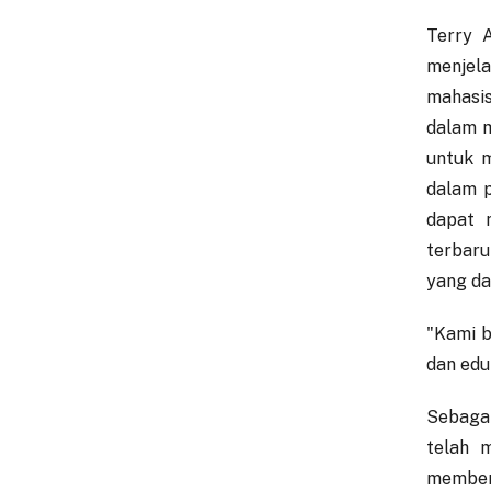
Terry 
menjela
mahasi
dalam m
untuk m
dalam p
dapat 
terbaru
yang da
"Kami b
dan edu
Sebagai
telah 
member