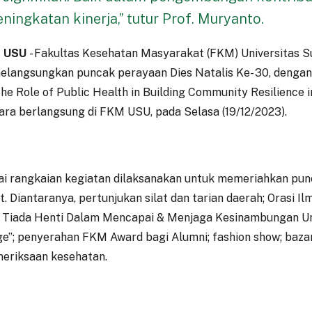
ningkatan kinerja,” tutur Prof. Muryanto.
 USU
- Fakultas Kesehatan Masyarakat (FKM) Universitas 
elangsungkan puncak perayaan Dies Natalis Ke- 30, deng
he Role of Public Health in Building Community Resilience in
cara berlangsung di FKM USU, pada Selasa (19/12/2023).
i rangkaian kegiatan dilaksanakan untuk memeriahkan punc
t. Diantaranya, pertunjukan silat dan tarian daerah; Orasi Il
i Tiada Henti Dalam Mencapai & Menjaga Kesinambungan Un
e”; penyerahan FKM Award bagi Alumni; fashion show; bazar
eriksaan kesehatan.