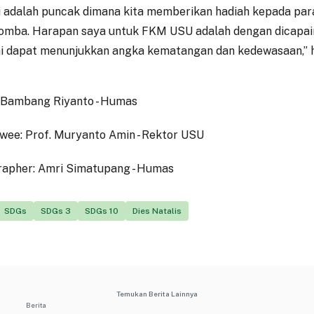
ni adalah puncak dimana kita memberikan hadiah kepada pa
lomba. Harapan saya untuk FKM USU adalah dengan dicapa
ni dapat menunjukkan angka kematangan dan kedewasaan,” h
 Bambang Riyanto - Humas
ewee: Prof. Muryanto Amin - Rektor USU
apher: Amri Simatupang - Humas
SDGs
SDGs 3
SDGs 10
Dies Natalis
Temukan Berita Lainnya
Berita