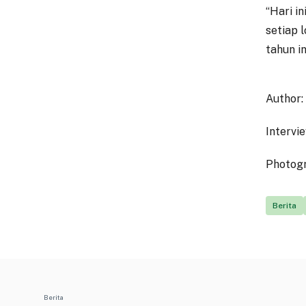
“Hari i
setiap 
tahun i
Author:
Intervi
Photogr
Berita
Berita