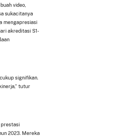
buah video,
sa sukacitanya
a mengapresiasi
ari akreditasi S1-
laan
cukup signifikan.
nerja,” tutur
 prestasi
hun 2023. Mereka