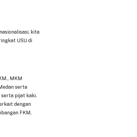
asionalisasi, kita
ringkat USU di
SKM., MKM
Medan serta
erta pijat kaki.
terkait dengan
mbangan FKM,