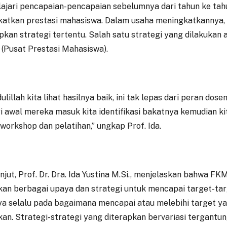
jari pencapaian-pencapaian sebelumnya dari tahun ke tahu
atkan prestasi mahasiswa. Dalam usaha meningkatkannya,
kan strategi tertentu. Salah satu strategi yang dilakukan 
 (Pusat Prestasi Mahasiswa).
ulillah kita lihat hasilnya baik, ini tak lepas dari peran do
ari awal mereka masuk kita identifikasi bakatnya kemudian k
 workshop dan pelatihan,” ungkap Prof. Ida.
anjut, Prof. Dr. Dra. Ida Yustina M.Si., menjelaskan bahwa F
an berbagai upaya dan strategi untuk mencapai target-targ
a selalu pada bagaimana mencapai atau melebihi target ya
kan. Strategi-strategi yang diterapkan bervariasi tergantu