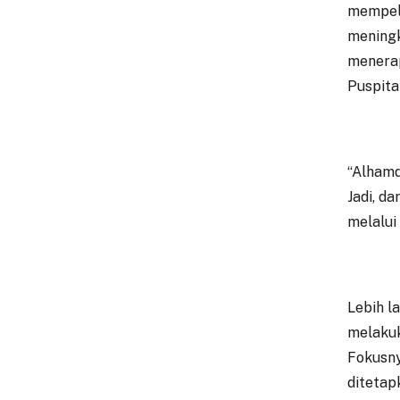
mempela
meningk
menerap
Puspita
“Alhamd
Jadi, d
melalui
Lebih l
melakuk
Fokusny
ditetap