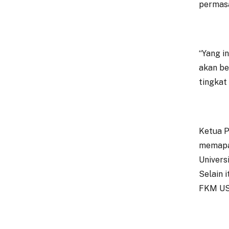
permasa
“Yang i
akan be
tingkat 
Ketua P
memapar
Univers
Selain 
FKM US