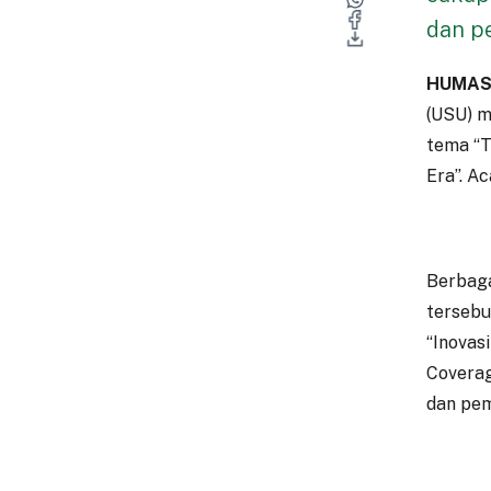
dan pe
HUMAS
(USU) m
tema “T
Era”. A
Berbaga
tersebu
“Inovas
Coverag
dan pem