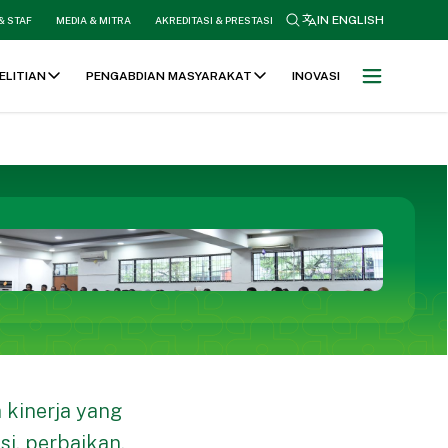
search
IN ENGLISH
& STAF
MEDIA & MITRA
AKREDITASI & PRESTASI
ELITIAN
PENGABDIAN MASYARAKAT
INOVASI
 kinerja yang
i, perbaikan,