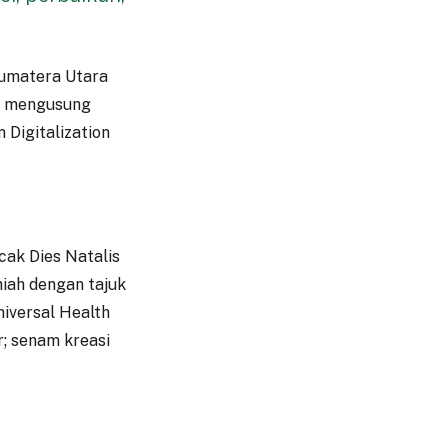
Sumatera Utara
an mengusung
 Digitalization
ak Dies Natalis
miah dengan tajuk
iversal Health
; senam kreasi