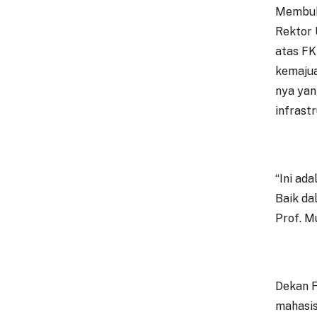
Membuka
Rektor 
atas FK
kemajuan
nya yan
infrast
“Ini ad
Baik da
Prof. M
Dekan F
mahasis