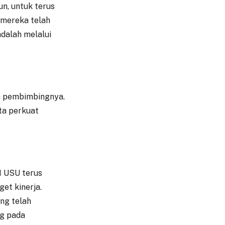
n, untuk terus
 mereka telah
adalah melalui
sen pembimbingnya.
ita perkuat
KM USU terus
et kinerja.
ng telah
ng pada