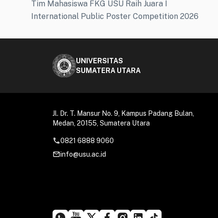
Tim Mahasiswa FKG USU Raih Juara I
International Public Poster Competition 2026
UNIVERSITAS
SUMATERA UTARA
Jl. Dr. T. Mansur No. 9, Kampus Padang Bulan,
Medan, 20155, Sumatera Utara
call
0821 6888 9060
mail_outline
info@usu.ac.id