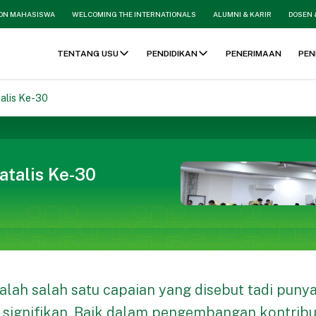
ON MAHASISWA
WELCOMING THE INTERNATIONALS
ALUMNI & KARIR
DOSEN 
TENTANG USU
PENDIDIKAN
PENERIMAAN
PEN
alis Ke-30
talis Ke-30
dalah salah satu capaian yang disebut tadi punya
 signifikan. Baik dalam pengembangan kontribus