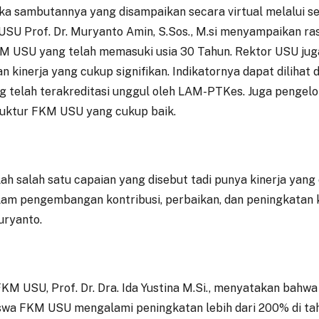
 sambutannya yang disampaikan secara virtual melalui se
USU Prof. Dr. Muryanto Amin, S.Sos., M.si menyampaikan ra
M USU yang telah memasuki usia 30 Tahun. Rektor USU jug
 kinerja yang cukup signifikan. Indikatornya dapat dilihat d
g telah terakreditasi unggul oleh LAM-PTKes. Juga pengelo
ruktur FKM USU yang cukup baik.
alah salah satu capaian yang disebut tadi punya kinerja yang 
lam pengembangan kontribusi, perbaikan, dan peningkatan ki
uryanto.
KM USU, Prof. Dr. Dra. Ida Yustina M.Si., menyatakan bahwa
wa FKM USU mengalami peningkatan lebih dari 200% di ta