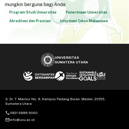
mungkin berguna bagi Anda:
Program Studi Universitas
Penerimaan Universitas
Akreditasi dan Prestasi
Informasi Calon Mahasiswa
UNIVERSITAS
SUMATERA UTARA
Jl. Dr. T. Mansur No. 9, Kampus Padang Bulan, Medan, 20155,
Sumatera Utara
call
0821 6888 9060
mail_outline
info@usu.ac.id