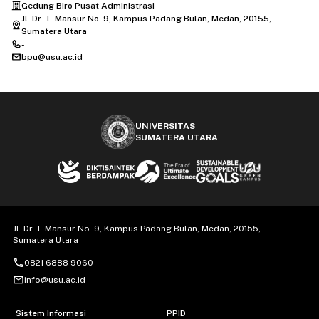
Gedung Biro Pusat Administrasi
Jl. Dr. T. Mansur No. 9, Kampus Padang Bulan, Medan, 20155,
Sumatera Utara
-
bpu@usu.ac.id
UNIVERSITAS
SUMATERA UTARA
Jl. Dr. T. Mansur No. 9, Kampus Padang Bulan, Medan, 20155,
Sumatera Utara
call
0821 6888 9060
mail_outline
info@usu.ac.id
Sistem Informasi
PPID