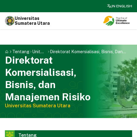
search
IN ENGLISH
Universitas
Sumatera Utara
Tentang
Unit
Direktorat Komersialisasi, Bisnis, Dan
Direktorat
Kerja
Manajemen Risiko
Komersialisasi,
Bisnis, dan
Manajemen Risiko
Universitas Sumatera Utara
Tentang