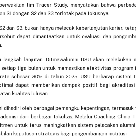
 perwakilan tim Tracer Study, menyatakan bahwa perbed
en S1 dengan S2 dan S3 terletak pada fokusnya.
S2 dan S3, bukan hanya melacak keberlanjutan karier, teta
rsebut dapat dimanfaatkan untuk evaluasi dan pengemba
.
i langkah lanjutan, Ditmawalumni USU akan melakukan m
 setiap tiga bulan untuk memastikan efektivitas program i
rate sebesar 80% di tahun 2025, USU berharap sistem t
ptimal dapat memberikan dampak positif bagi akreditasi 
atan kualitas lulusan.
ni dihadiri oleh berbagai pemangku kepentingan, termasuk 
ademisi dari berbagai fakultas. Melalui Coaching Clinic 
itmen untuk terus meningkatkan sistem pelacakan alumn
ilan keputusan strategis bagi pengembangan institusi.