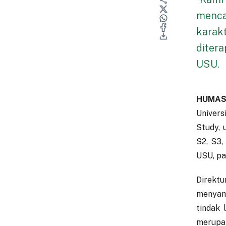
mencap
karak
ditera
USU.
HUMAS
Univers
Study, 
S2, S3,
USU, pa
Direktu
menyam
tindak 
merupa