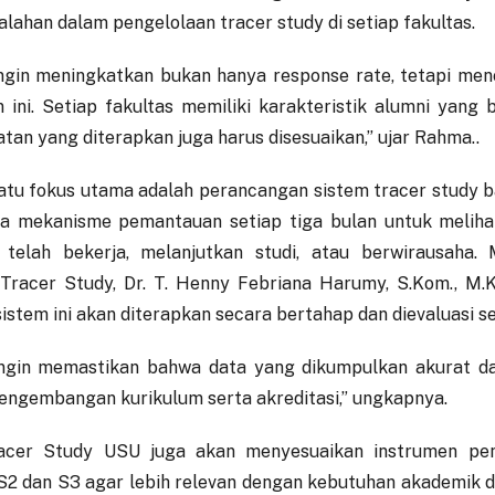
lahan dalam pengelolaan tracer study di setiap fakultas.
ngin meningkatkan bukan hanya response rate, tetapi men
n ini. Setiap fakultas memiliki karakteristik alumni yang
tan yang diterapkan juga harus disesuaikan,” ujar Rahma..
atu fokus utama adalah perancangan sistem tracer study b
a mekanisme pemantauan setiap tiga bulan untuk meliha
 telah bekerja, melanjutkan studi, atau berwirausaha.
Tracer Study, Dr. T. Henny Febriana Harumy, S.Kom., M.
istem ini akan diterapkan secara bertahap dan dievaluasi se
ngin memastikan bahwa data yang dikumpulkan akurat da
engembangan kurikulum serta akreditasi,” ungkapnya.
acer Study USU juga akan menyesuaikan instrumen pen
S2 dan S3 agar lebih relevan dengan kebutuhan akademik da