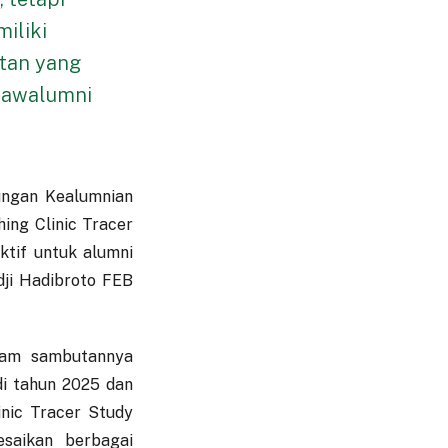
miliki
atan yang
tmawalumni
ungan Kealumnian
ing Clinic Tracer
ktif untuk alumni
adji Hadibroto FEB
alam sambutannya
i tahun 2025 dan
inic Tracer Study
esaikan berbagai