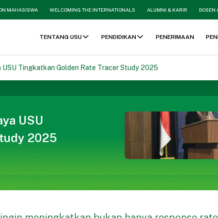
ON MAHASISWA
WELCOMING THE INTERNATIONALS
ALUMNI & KARIR
DOSEN 
TENTANG USU
PENDIDIKAN
PENERIMAAN
PEN
ya USU Tingkatkan Golden Rate Tracer Study 2025
paya USU
Study 2025
 ingin meningkatkan bukan hanya response rate,