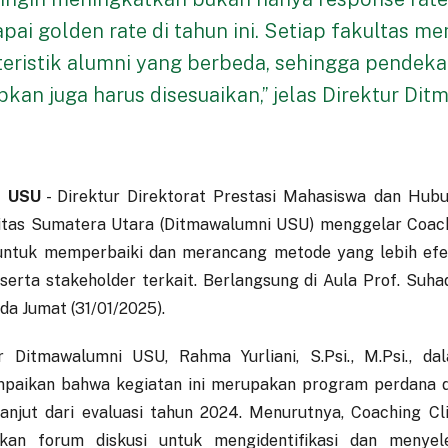
ai golden rate di tahun ini. Setiap fakultas me
teristik alumni yang berbeda, sehingga pendek
pkan juga harus disesuaikan,” jelas Direktur Di
 USU
- Direktur Direktorat Prestasi Mahasiswa dan Hub
itas Sumatera Utara (Ditmawalumni USU) menggelar Coach
untuk memperbaiki dan merancang metode yang lebih efe
 serta stakeholder terkait. Berlangsung di Aula Prof. Suh
da Jumat (31/01/2025).
r Ditmawalumni USU, Rahma Yurliani, S.Psi., M.Psi., d
paikan bahwa kegiatan ini merupakan program perdana d
lanjut dari evaluasi tahun 2024. Menurutnya, Coaching Cl
kan forum diskusi untuk mengidentifikasi dan menyel