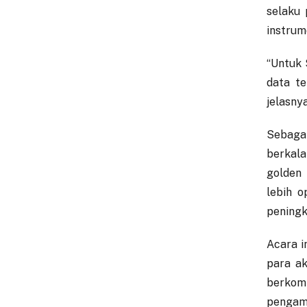
selaku
instrum
“Untuk 
data te
jelasnya
Sebaga
berkala
golden 
lebih o
peningk
Acara i
para ak
berkom
pengamb