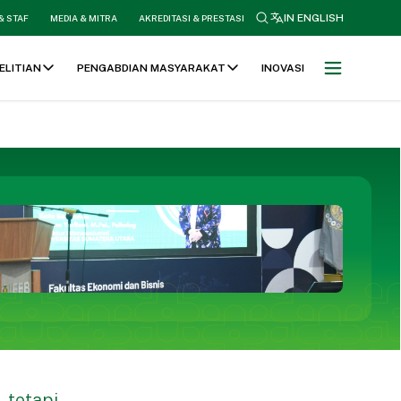
search
IN ENGLISH
& STAF
MEDIA & MITRA
AKREDITASI & PRESTASI
ELITIAN
PENGABDIAN MASYARAKAT
INOVASI
 tetapi