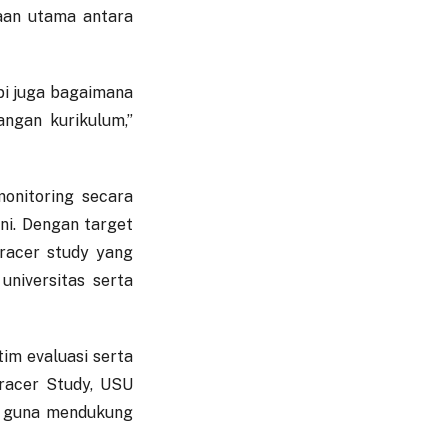
aan utama antara
pi juga bagaimana
ngan kurikulum,”
onitoring secara
ni. Dengan target
racer study yang
universitas serta
tim evaluasi serta
Tracer Study, USU
i guna mendukung