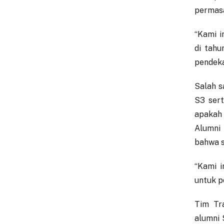
permasa
“Kami i
di tahu
pendeka
Salah s
S3 sert
apakah
Alumni 
bahwa s
“Kami i
untuk p
Tim Tr
alumni 