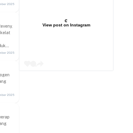
Kelembagaan yang Tangguh
mber 2025
TPB 17 Kemitraan untuk Mencapai Tujuan
View post on Instagram
Reveny,
okelat
duk
mber 2025
rogen
yang
mber 2025
yerap
yang