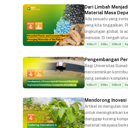
Dari Limbah Menjad
Material Masa Dep
Ada sesuatu yang ironis
yang kita tinggalkan. Pl
lingkungan global. Ia a
manusia. Di tengah situ
sebuah siklus, atau jus
SDGs 11
SDGs
SDGs 9
K
Pengembangan Perk
Bagi Universitas Sumat
mencerminkan kontribu
yang semakin kompleks
SDGs 11
SDGs
SDGs 9
K
Mendorong Inovasi
Artikel ini mengulas r
untuk meningkatkan kek
dianggap kurang kompet
material rekayasa berkel