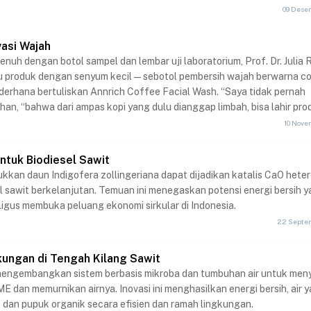
09 Dese
ovasi Wajah
enuh dengan botol sampel dan lembar uji laboratorium, Prof. Dr. Julia 
tu produk dengan senyum kecil—sebotol pembersih wajah berwarna c
derhana bertuliskan Annrich Coffee Facial Wash. “Saya tidak pernah
han, “bahwa dari ampas kopi yang dulu dianggap limbah, bisa lahir pro
 ekonomi yang begitu tinggi.”
10 Nove
untuk Biodiesel Sawit
kkan daun Indigofera zollingeriana dapat dijadikan katalis CaO hete
l sawit berkelanjutan. Temuan ini menegaskan potensi energi bersih 
igus membuka peluang ekonomi sirkular di Indonesia.
22 Septe
kungan di Tengah Kilang Sawit
 mengembangkan sistem berbasis mikroba dan tumbuhan air untuk men
E dan memurnikan airnya. Inovasi ini menghasilkan energi bersih, air 
, dan pupuk organik secara efisien dan ramah lingkungan.