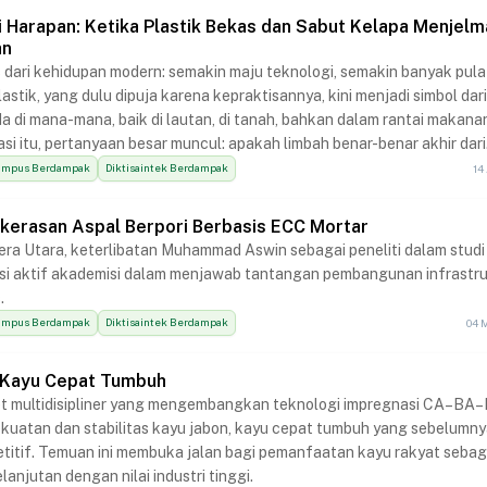
i Harapan: Ketika Plastik Bekas dan Sabut Kelapa Menjelm
an
 dari kehidupan modern: semakin maju teknologi, semakin banyak pula
astik, yang dulu dipuja karena kepraktisannya, kini menjadi simbol dari 
da di mana-mana, baik di lautan, di tanah, bahkan dalam rantai makana
asi itu, pertanyaan besar muncul: apakah limbah benar-benar akhir dari
tru awal dari sesuatu yang baru?
ampus Berdampak
Diktisaintek Berdampak
14
erasan Aspal Berpori Berbasis ECC Mortar
era Utara, keterlibatan Muhammad Aswin sebagai peneliti dalam studi 
si aktif akademisi dalam menjawab tantangan pembangunan infrastr
.
ampus Berdampak
Diktisaintek Berdampak
04 
 Kayu Cepat Tumbuh
iset multidisipliner yang mengembangkan teknologi impregnasi CA–BA
uatan dan stabilitas kayu jabon, kayu cepat tumbuh yang sebelumn
itif. Temuan ini membuka jalan bagi pemanfaatan kayu rakyat sebag
anjutan dengan nilai industri tinggi.