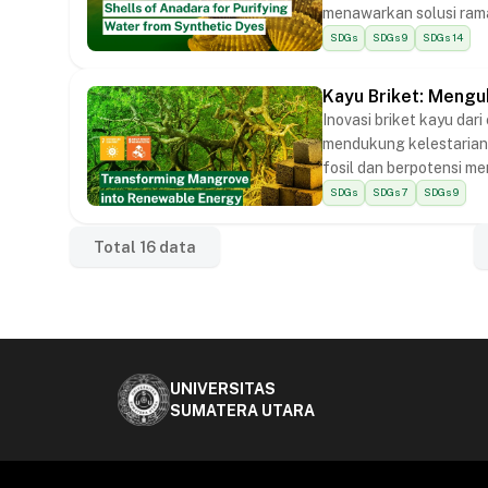
menawarkan solusi ramah
SDGs
SDGs 9
SDGs 14
Kayu Briket: Meng
Inovasi briket kayu d
mendukung kelestarian
fosil dan berpotensi men
SDGs
SDGs 7
SDGs 9
Total
16
data
UNIVERSITAS
SUMATERA UTARA