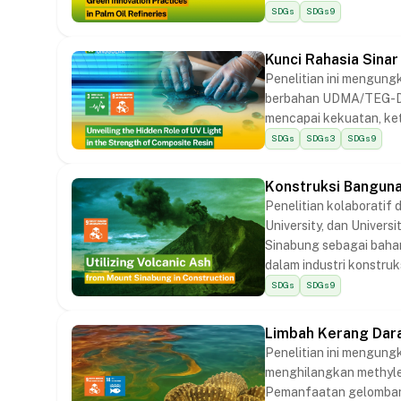
SDGs
SDGs 9
Kunci Rahasia Sinar
Penelitian ini mengung
berbahan UDMA/TEG-DM
mencapai kekuatan, ket
SDGs
SDGs 3
SDGs 9
Konstruksi Bangun
Penelitian kolaboratif 
University, dan Univer
Sinabung sebagai baha
dalam industri konstruk
SDGs
SDGs 9
Limbah Kerang Dara
Penelitian ini mengung
menghilangkan methylen
Pemanfaatan gelombang