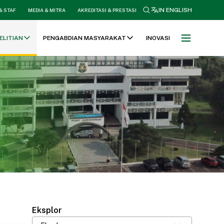
search
IN ENGLISH
& STAF
MEDIA & MITRA
AKREDITASI & PRESTASI
ELITIAN
PENGABDIAN MASYARAKAT
INOVASI
Eksplor