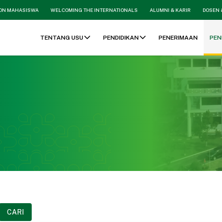
ON MAHASISWA
WELCOMING THE INTERNATIONALS
ALUMNI & KARIR
DOSEN 
TENTANG USU
PENDIDIKAN
PENERIMAAN
PEN
CARI