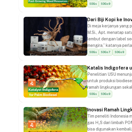
SDGs
SDGs 9
Dari Biji Kopi ke In
Di meja kerjanya yang p
M.Si., Apt. menatap sa
lembut dengan label se
mengira,” katanya perla
kecantikan dengan nilai
SDGs
SDGs 7
SDGs 9
Katalis Indigofera 
Penelitian USU menunju
untuk produksi biodiese
ramah lingkungan sekal
SDGs
SDGs 9
Inovasi Ramah Ling
Tim peneliti Indonesia
gas H₂S dari limbah POM
bisa digunakan kembali