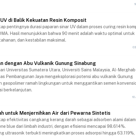
1
 UV di Balik Kekuatan Resin Komposit
kap pentingnya durasi paparan sinar UV dalam proses curing resin kom
A. Hasil menunjukkan bahwa 90 menit adalah waktu optimal untuk
ahanan, dan kestabilan maksimal.
03
an dengan Abu Vulkanik Gunung Sinabung
dari Universitas Sumatera Utara, Universiti Sains Malaysia, Al-Merghab
sitas Pembangunan Jaya mengeksplorasi potensi abu vulkanik Gunung
n geopolimer ramah lingkungan untuk menggantikan semen konvensi
si berkelanjutan.
10
h untuk Menjernihkan Air dari Pewarna Sintetis
kap efektivitas cangkang kerang darah sebagai adsorben alami dalam
e blue dari limbah industri, dengan efisiensi mencapai 98.614%.
 ultrasonik terbukti meningkatkan proses adsorpsi hingga 63.119%,