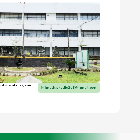
ebsite fakultas, atau
math.prodis2s3@gmail.com