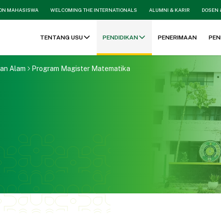
ON MAHASISWA
WELCOMING THE INTERNATIONALS
ALUMNI & KARIR
DOSEN 
TENTANG USU
PENDIDIKAN
PENERIMAAN
PEN
uan Alam
Program Magister Matematika