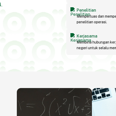
.
Penelitian
Memperluas dan memper
penelitian operasi.
Kerjasama
Membina hubungan kerj
negeri untuk selalu mem