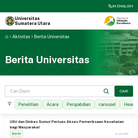
search
IN ENGLISH
Universitas
Sumatera Utara
Aktivitas
Berita Universitas
Berita Universitas
CARI
Penelitian
Acara
Pengabdian
carousel
Headli
USU dan Dinkes Sumut Perluas Akses Pemeriksaan Kesehatan
bagi Masyarakat
Berita
18 Juni 2026