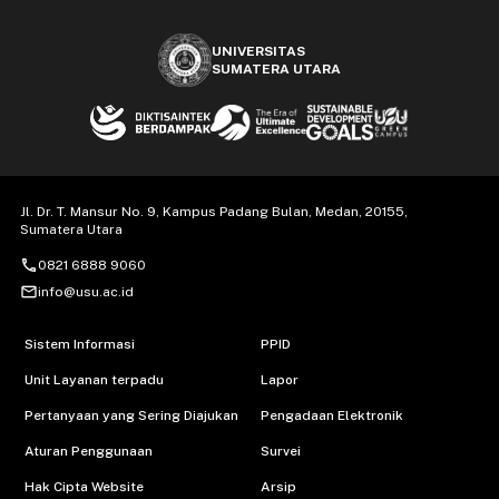
UNIVERSITAS
SUMATERA UTARA
Jl. Dr. T. Mansur No. 9, Kampus Padang Bulan, Medan, 20155,
Sumatera Utara
call
0821 6888 9060
mail_outline
info@usu.ac.id
Sistem Informasi
PPID
Unit Layanan terpadu
Lapor
Pertanyaan yang Sering Diajukan
Pengadaan Elektronik
Aturan Penggunaan
Survei
Hak Cipta Website
Arsip