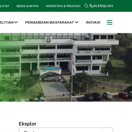
search
IN ENGLISH
& STAF
MEDIA & MITRA
AKREDITASI & PRESTASI
ELITIAN
PENGABDIAN MASYARAKAT
INOVASI
Eksplor