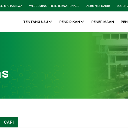
ON MAHASISWA
WELCOMING THE INTERNATIONALS
ALUMNI & KARIR
DOSEN 
TENTANG USU
PENDIDIKAN
PENERIMAAN
PEN
as
CARI