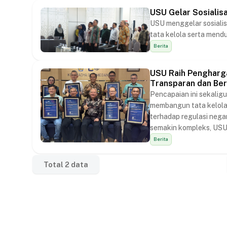
USU Gelar Sosialisa
USU menggelar sosialis
tata kelola serta men
Berita
USU Raih Pengharga
Transparan dan Ber
Pencapaian ini sekalig
membangun tata kelola 
terhadap regulasi nega
semakin kompleks, USU
profesional sebagai ba
Berita
Total
2
data