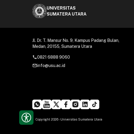
UNIVERSITAS
SUMATERA UTARA
Jl. Dr. T. Mansur No. 9, Kampus Padang Bulan,
Medan, 20155, Sumatera Utara
call
0821 6888 9060
mail_outline
info@usu.ac.id
Copyright 2026 - Universitas Sumatera Utara