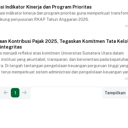
si Indikator Kinerja dan Program Prioritas
asi indikator kinerja dan program prioritas guna memperkuat transfor
dukung penyusunan RKAP Tahun Anggaran 2026.
0
an Kontribusi Pajak 2025, Tegaskan Komitmen Tata Kelo
integritas
us menjadi refleksi atas komitmen Universitas Sumatera Utara dalam
institusi yang akuntabel, transparan, dan berorientasi pada kepatuha
ra. Di tengah tantangan pengelolaan keuangan perguruan tinggi yan
 terus memperkuat sistem administrasi dan pengelolaan keuangan ya
gian dari upaya mewujudkan good university governance.
0
1
Tampilkan
Tampilkan